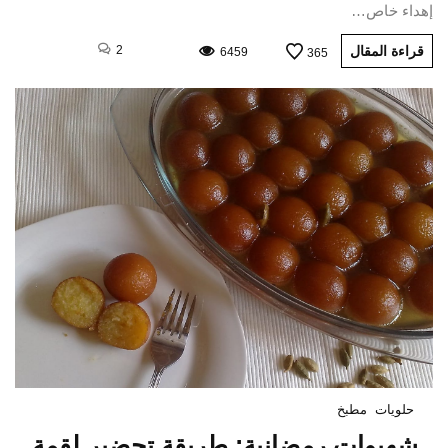
إهداء خاص…
قراءة المقال
2
6459
365
حلويات
مطبخ
شهيوات رمضانية: طريقة تحضير لقمة