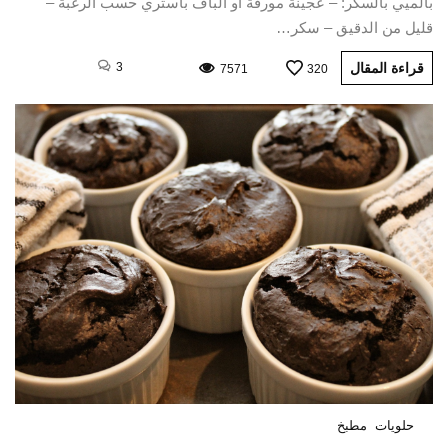
بالميي بالسكر: – عجينة مورقة أو الباف باستري حسب الرغبة –
قليل من الدقيق – سكر…
قراءة المقال
3
7571
320
حلويات
مطبخ