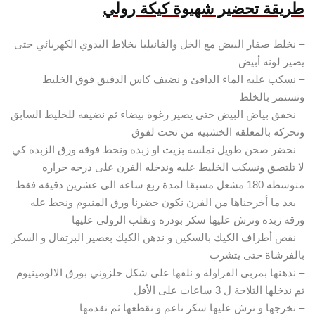
طريقة تحضير شهيوة كيكة رولي
– نخلط صفار البيض مع الخل والفانيليا بخلاط اليدوي الكهربائي حتى
يصير لونه أبيض
– نسكب عليه الماء الدافئ و نضيف كاس الدقيق فوق الخليط
ونستمر بالخلط
– نخفق بياض البيض حتى يصير رغوة بيضاء ثم نضيفه للخليط السابق
ونحركه بالمعلقه الخشبيه من تحت لفوق
– نحضر صحن طويل نملسه بزيت او زبده ونحط فوقه ورق الزبده كي
لا تلتصق ونسكب الخليط عليه وندخله الفرن على درجه حراره
متوسطه 180 مشعل مسبقا لمدة ربع ساعه الى عشرين دقيقه فقط
– بعد ما أخرجناها من الفرن نكون حضرنا ورق المنيوم ونحط عله
ورقه زبده ونرش عليها سكر بودره ونقلب الرولي عليها
– نقص أطراف الكيك بالسكين و ندهن الكيك بعصير البرتقال و السكر
بالفرشاة حتى يتشرب
– ندهنها بمربى الفراولة و نلفها على شكل حلزوني بورق الالومينيوم
ثم ندخلها الثلاجة ل 3 ساعات على الأقل
– نخرجها و نرش عليها سكر ناعم و نقطعها ثم نقدمها