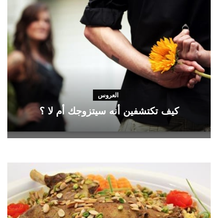
العروس
كيف تكتشفين أنه سيتزوجك أم لا ؟