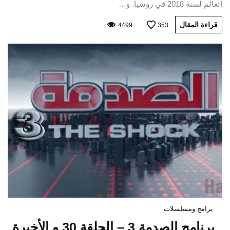
العالم لسنة 2018 في روسيا. و…
قراءة المقال
4499
353
برامج ومسلسلات
برنامج الصدمة 3 – الحلقة 30 و الأخيرة