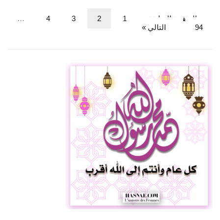
« الصفحة السابقة
1
2
3
4
…
94
التالي »