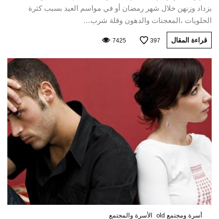
يزداد وزنهن خلال شهر رمضان أو في مواسم العيد بسبب كثرة
الحلويات ،المعجنات والدهون وقلة شرب…
قراءة المقال
7425
397
أسرة ومجتمع old
الأسرة والمجتمع