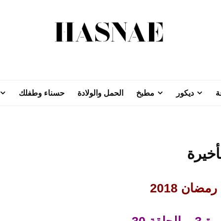
ة
ديكور
مطبخ
الحمل والولادة
حسناء وطفلك
مضان 2018
حلقة 30