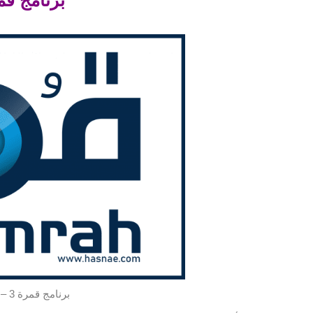
برنامج قمرة 3 – أحمد الشقيري – رمضان 2018