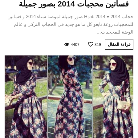
فساتين محجبات 2014 بصور جميلة
حجاب 2014 ♥ Hijab 2014 صور جميلة لموضة شتاء 2014 و فساتين
للمحجبات روعة تابعو كل ما هو جديد في الحجاب التركي و عالم
الوضة للمحجبات…
قراءة المقال
4407
319