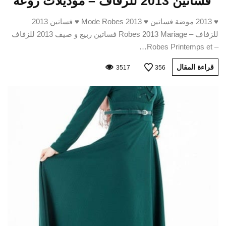
فساتين 2013 للزفاف – موديلات روعة
♥ 2013 موضة فساتين ♥ Mode Robes 2013 ♥ فساتين 2013
للزفاف – Robes 2013 Mariage فساتين ربيع و صيف 2013 للزفاف
– Robes Printemps et…
قراءة المقال
3517
356