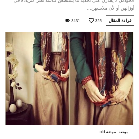
الحوامل لا يقدرن على تحديد ما يستطعن لباسه نظرا للزيادة في
أوزانهن أو لأن ملابسهن…
قراءة المقال
3431
325
موضة
موضة old