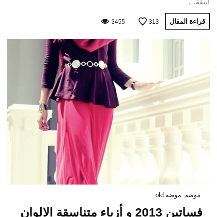
أنيقة…
قراءة المقال
3455
313
موضة
موضة old
فساتين 2013 و أزياء متناسقة الالوان