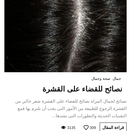
جمال
صحة وجمال
نصائح للقضاء على القشرة‏
نصائح لجمال المراة نصائح للقضاء على القشرة‏ شعر خالي من
القشرة الرجوع للطبيعة من الأمور التى يجب أن نلتزم بها فمع
التقنيات الحديثة والتطورات التى نشدها…
قراءة المقال
3135
309