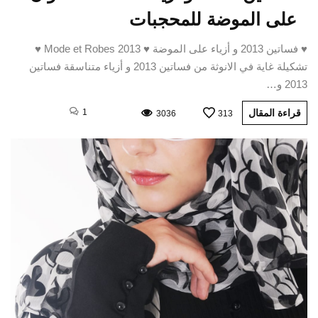
على الموضة للمحجبات
♥ فساتين 2013 و أزياء على الموضة ♥ Mode et Robes 2013 ♥
تشكيلة غاية في الانوثة من فساتين 2013 و أزياء متناسقة فساتين
2013 و…
قراءة المقال
1
3036
313