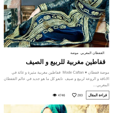
القفطان المغربي
موضة
قفاطين مغربية للربيع و الصيف
موضة قفطان ♥ Mode Caftan قفاطين مغربية مثيرة و غائة في
الاناقة و الروعة لربيع و صيف تابعو كل ما هو جديد في عالم القفطان
المغربي…
قراءة المقال
4746
283