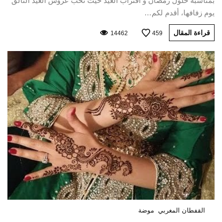
بمناسبة حلول رمضان و اقتراب العيد حيث تحب عروس العيد التألق
يوم زفافها، أقدم لكم…
قراءة المقال
14462
459
القفطان المغربي
موضة