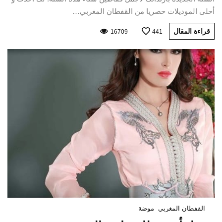
أحلى الموديلات حصريا من القفطان المغربي…
قراءة المقال
16709
441
القفطان المغربي
موضة