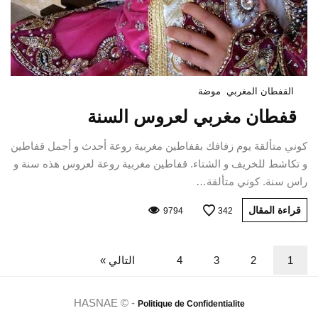
القفطان المغربي
موضة
قفطان مغربي لعروس السنة
كوني متألقة يوم زفافك بقفاطين مغربية روعة أحدث و أجمل قفاطين
و تكاشط للخريف و الشتاء. قفاطين مغربية روعة لعروس هذه سنة و
راس سنة. كوني متألقة…
قراءة المقال
9794
342
1
2
3
4
التالي »
HASNAE © -
Politique de Confidentialite