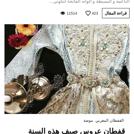
الناعمة و البسيطة و ألوانه الفاتحة لتكوني…
قراءة المقال
11514
423
القفطان المغربي
موضة
قفطان عروس صيف هذه السنة