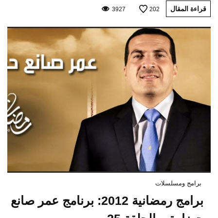
قراءة المقال
3927
202
برامج ومسلسلات
برامج رمضانية 2012: برنامج عمر صانع