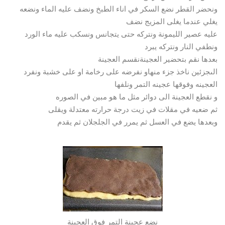
ونحضر القطر نضع السكر في اناء الطبخ ونضف عليه الماء ونضعه
يغلي عندما يغلى المزيج نضف
عليه عصير الليمونة ونتركه حتى يتجانس ونسكب عليه ماء الورد
ونطفي النار ونتركه يبرد
بعدها نقم بتحضير العجينةنقسم العجينة
الىجزئين ناخذ جزء منهاو نفرضه على رخامة او على خشبة ونفرد
العجينه وفوقها عجينه التمر ونلفها
و نقطع العجينة الى دوائر مثل ما هو مبين في الصوره
ثم ضعيه في مقلات في زيت درجة حرارته معتدلة ويقلى
وبعدها يضع في العسل ثم يمرر في الجلجلان ثم يقدم
نضع عجينة التمر فوق العجينة