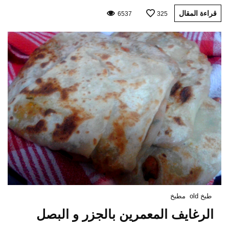
قراءة المقال
6537
325
طبخ old
مطبخ
الرغايف المعمرين بالجزر و البصل