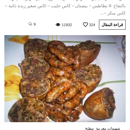
بالتفاح -4 بطاطس – بيضتان – كاس حليب – كاس صغير زبدة ذائبة –
كاس سكر –…
قراءة المقال
9
11932
324
شهيوات مغربية
مطبخ