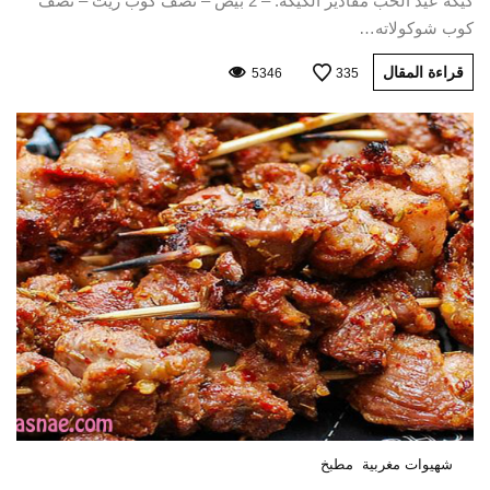
كيكة عيد الحب مقادير الكيكة: – 2 بيض – نصف كوب زيت – نصف
كوب شوكولاته…
قراءة المقال
5346
335
شهيوات مغربية
مطبخ