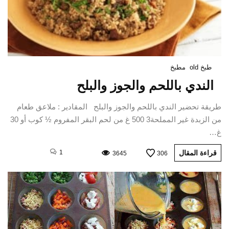
طبخ old
مطبخ
الندي باللحم والجوز والبلح
طريقة تحضير الندي باللحم والجوز والبلح المقادير : ملاعق طعام
من الزبدة غير المملحة3 500 غ من لحم البقر المفروم ½ كوب أو 30
غ…
قراءة المقال
1
3645
306