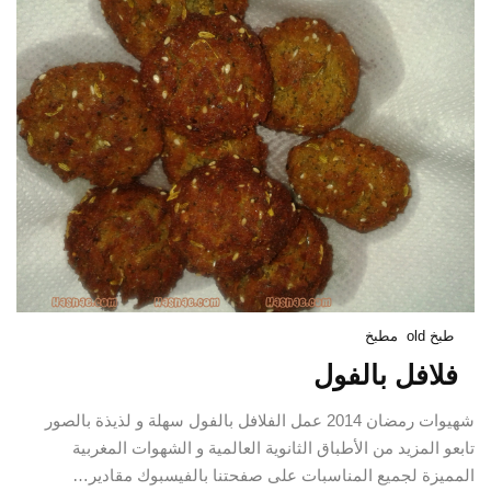
طبخ old
مطبخ
فلافل بالفول
شهيوات رمضان 2014 عمل الفلافل بالفول سهلة و لذيذة بالصور
تابعو المزيد من الأطباق الثانوية العالمية و الشهوات المغربية
المميزة لجميع المناسبات على صفحتنا بالفيسبوك مقادير…